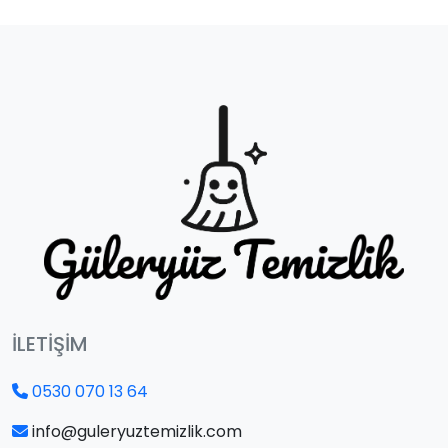
İLETIŞIM
0530 070 13 64
info@guleryuztemizlik.com